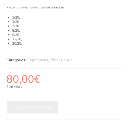
7 exemplaires numérotés disponibles :
3/20,
4/20
7/20
8/20,
9/20,
12/20,
20/20.
Catégories :
Expressions
,
Pièces papier
80,00
€
7 en stock
AJOUTER AU PANIER