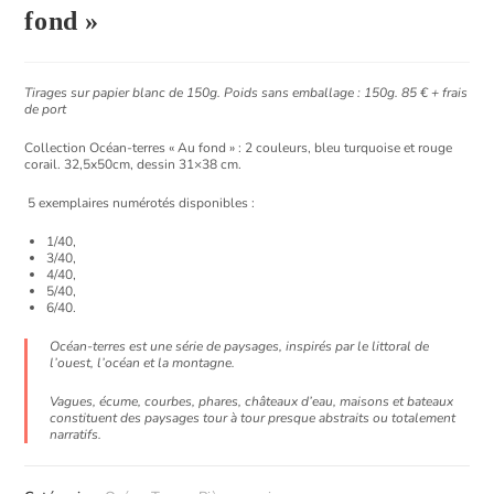
fond »
Tirages sur papier blanc de 150g. Poids sans emballage : 150g. 85 € + frais
de port
Collection Océan-terres « Au fond » :
2 couleurs, bleu turquoise et rouge
corail. 32,5x50cm, dessin 31×38 cm.
5 exemplaires numérotés disponibles :
1/40,
3/40,
4/40,
5/40,
6/40.
Océan-terres est une série de paysages
, inspirés par le littoral de
l’ouest, l’océan et la montagne.
Vagues, écume, courbes, phares, châteaux d’eau, maisons et bateaux
constituent des paysages tour à tour presque abstraits ou totalement
narratifs.