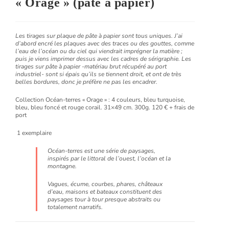
« Orage » (pâte à papier)
Les tirages sur plaque de pâte à papier sont tous uniques. J’ai
d’abord encré les plaques avec des traces ou des gouttes, comme
l’eau de l’océan ou du ciel qui viendrait imprégner la matière ;
puis je viens imprimer dessus avec les cadres de sérigraphie. L
es
tirages sur pâte à papier -matériau brut récupéré au port
industriel- sont si épais qu’ils se tiennent droit, et ont de très
belles bordures, donc je préfère ne pas les encadrer.
Collection Océan-terres « Orage » :
4 couleurs, bleu turquoise,
bleu, bleu foncé et rouge corail. 31×49 cm.
3
00g. 120 € + frais de
port
1 exemplaire
Océan-terres est une série de paysages
,
inspirés par le littoral de l’ouest, l’océan et la
montagne.
Vagues, écume, courbes, phares, châteaux
d’eau, maisons et bateaux constituent des
paysages tour à tour presque abstraits ou
totalement narratifs.