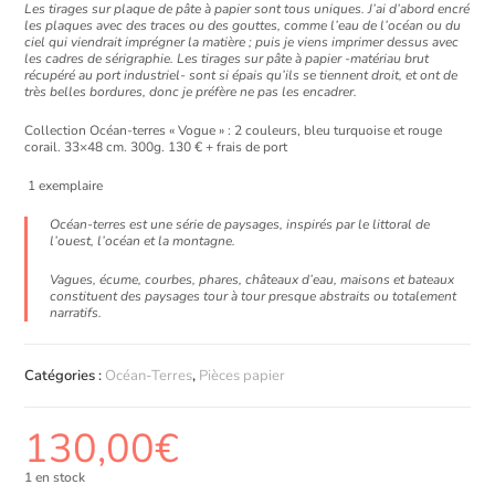
Les tirages sur plaque de pâte à papier sont tous uniques. J’ai d’abord encré
les plaques avec des traces ou des gouttes, comme l’eau de l’océan ou du
ciel qui viendrait imprégner la matière ; puis je viens imprimer dessus avec
les cadres de sérigraphie. L
es tirages sur pâte à papier -matériau brut
récupéré au port industriel- sont si épais qu’ils se tiennent droit, et ont de
très belles bordures, donc je préfère ne pas les encadrer.
Collection Océan-terres « Vogue » :
2 couleurs, bleu turquoise et rouge
corail. 33×48 cm. 300g.
130 € + frais de port
1 exemplaire
Océan-terres est une série de paysages
, inspirés par le littoral de
l’ouest, l’océan et la montagne.
Vagues, écume, courbes, phares, châteaux d’eau, maisons et bateaux
constituent des paysages tour à tour presque abstraits ou totalement
narratifs.
Catégories :
Océan-Terres
,
Pièces papier
130,00
€
1 en stock