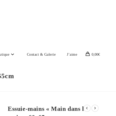
utique
Contact & Galerie
J’aime
0,00
€
x65cm
Essuie-mains « Main dans la