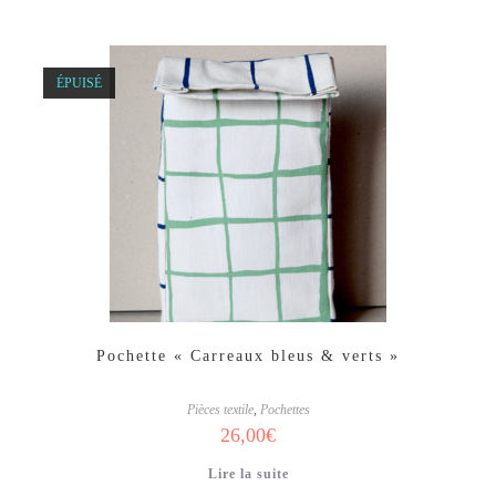
ÉPUISÉ
Pochette « Carreaux bleus & verts »
Pièces textile
,
Pochettes
26,00
€
Lire la suite