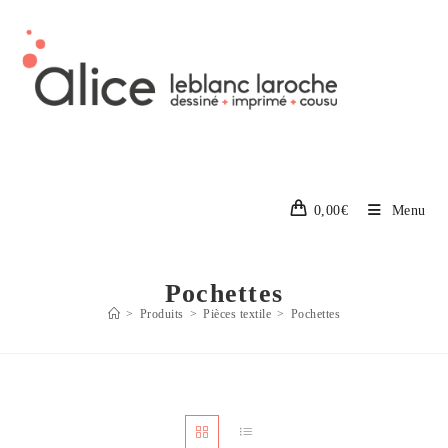
Skip
to
content
0,00
€
Menu
Pochettes
>
Produits
>
Pièces textile
>
Pochettes