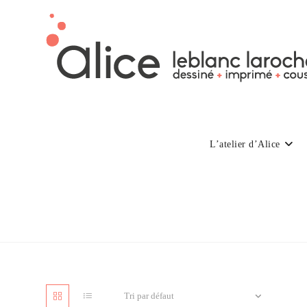
Skip
to
content
L’atelier d’Alice
Tri par défaut