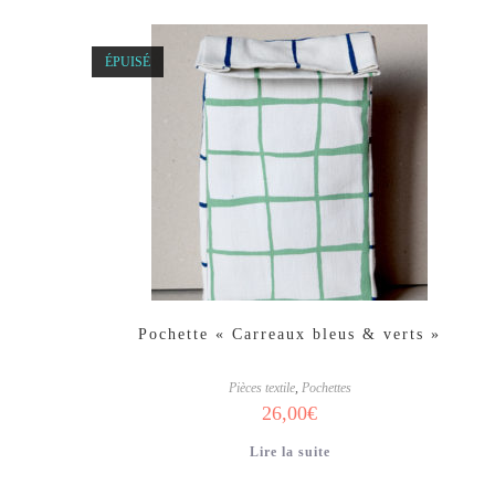
ÉPUISÉ
Pochette « Carreaux bleus & verts »
Pièces textile
,
Pochettes
26,00
€
Lire la suite